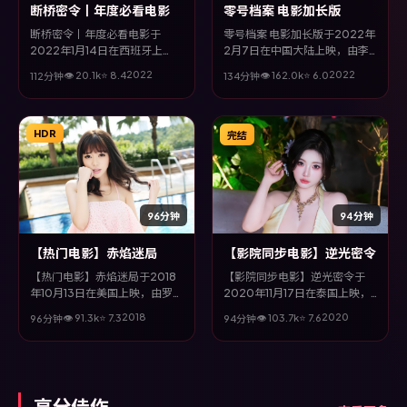
断桥密令丨年度必看电影
零号档案 电影加长版
断桥密令丨年度必看电影于
零号档案 电影加长版于2022年
2022年1月14日在西班牙上
2月7日在中国大陆上映，由李
映，由曹保平执导，梁朝伟、秦
安执导，松坂桃李、赵又廷、邓
2022
2022
👁
20.1
k
⭐
8.4
👁
162.0
k
⭐
6.0
112分钟
134分钟
昊、松坂桃李、胡歌等主演。全
超等主演。全片以爱情类型为主
片以悬疑类型为主线，多条叙事
线，改编自真实事件与社会议
线交织收束，悬念与情感并重，
题，兼具娱乐性与思考空间。
适合喜欢强情节的观众。
HDR
完结
96分钟
94分钟
【热门电影】赤焰迷局
【影院同步电影】逆光密令
【热门电影】赤焰迷局于2018
【影院同步电影】逆光密令于
年10月13日在美国上映，由罗素
2020年11月17日在泰国上映，
兄弟执导，雷佳音、赵又廷、松
由洪常秀执导，菅田将晖、裴斗
2018
2020
👁
91.3
k
⭐
7.3
👁
103.7
k
⭐
7.6
96分钟
94分钟
坂桃李、周迅等主演。全片以战
娜、秦昊等主演。全片以冒险类
争类型为主线，视听语言大胆实
型为主线，在时代洪流与个体抉
验，配乐与场面调度为全片情绪
择之间，故事层层推进，节奏紧
推波助澜。
凑而不失细腻。
高分佳作