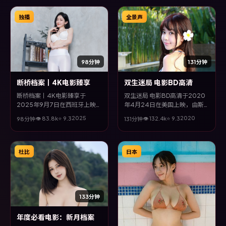
实验，配乐与场面调度为全片情
绪推波助澜。
独播
全景声
98分钟
131分钟
断桥档案丨4K电影臻享
双生迷局 电影BD高清
断桥档案丨4K电影臻享于
双生迷局 电影BD高清于2020
2025年9月7日在西班牙上映，
年4月24日在美国上映，由斯
由曹保平执导，刘德华、松坂桃
皮尔伯格执导，汤唯、廖凡、李
2025
2020
👁
83.8
k
⭐
9.3
👁
132.4
k
⭐
9.3
98分钟
131分钟
李、廖凡、裴斗娜等主演。全片
政宰、张家辉等主演。全片以爱
以动作类型为主线，多条叙事线
情类型为主线，影片以冷峻镜头
交织收束，悬念与情感并重，适
与饱满表演，呈现人物在极端情
合喜欢强情节的观众。
境下的蜕变与救赎。
杜比
日本
133分钟
年度必看电影：新月档案