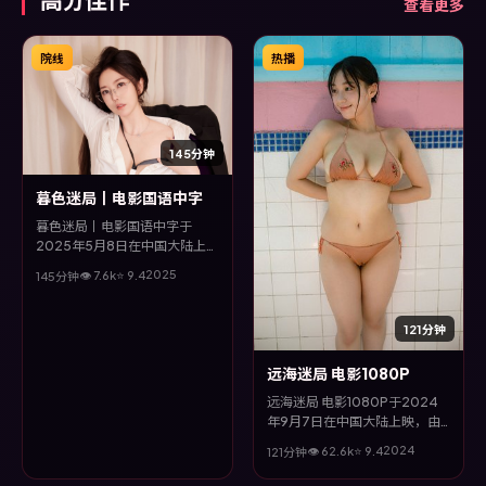
查看更多
院线
热播
145分钟
暮色迷局丨电影国语中字
暮色迷局丨电影国语中字于
2025年5月8日在中国大陆上
映，由宁浩执导，杨紫琼、安藤
2025
👁
7.6
k
⭐
9.4
145分钟
樱、周迅等主演。全片以传记类
型为主线，视听语言大胆实验，
配乐与场面调度为全片情绪推波
121分钟
助澜。
远海迷局 电影1080P
远海迷局 电影1080P于2024
年9月7日在中国大陆上映，由
黑泽清执导，甄子丹、张子枫、
2024
👁
62.6
k
⭐
9.4
121分钟
马东锡、王景春等主演。全片以
冒险类型为主线，视听语言大胆