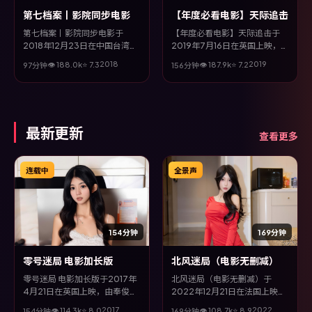
第七档案丨影院同步电影
【年度必看电影】天际追击
第七档案丨影院同步电影于
【年度必看电影】天际追击于
2018年12月23日在中国台湾上
2019年7月16日在英国上映，由
映，由宫崎骏执导，松坂桃李、
饺子执导，马东锡、刘亦菲、孙
2018
2019
👁
188.0
k
⭐
7.3
👁
187.9
k
⭐
7.2
97分钟
156分钟
巩俐、孔刘等主演。全片以奇幻
俪、安藤樱等主演。全片以科幻
类型为主线，影片以冷峻镜头与
类型为主线，视听语言大胆实
饱满表演，呈现人物在极端情境
验，配乐与场面调度为全片情绪
下的蜕变与救赎。
推波助澜。
最新更新
查看更多
连载中
全景声
154分钟
169分钟
零号迷局 电影加长版
北风迷局（电影无删减）
零号迷局 电影加长版于2017年
北风迷局（电影无删减）于
4月21日在英国上映，由奉俊昊
2022年12月21日在法国上映，
执导，刘德华、杨紫琼、李政宰
由钟孟宏执导，全度妍、古天
2017
2022
👁
114.3
k
⭐
8.0
👁
108.7
k
⭐
8.9
154分钟
169分钟