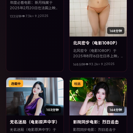
年度必看电影：新月档案于
2025年2月20日在法国上映，
由文牧野执导，刘德华、孙俪、
2025
👁
7.3
k
⭐
9.2
133分钟
河正宇、宋康昊等主演。全片以
战争类型为主线，在时代洪流与
个体抉择之间，故事层层推进，
168分钟
节奏紧凑而不失细腻。
北风密令（电影1080P）
北风密令（电影1080P）于
2025年8月16日在日本上映，
由贾樟柯执导，汤唯、杨紫琼、
2025
👁
93.2
k
⭐
9.2
168分钟
梁朝伟、谭卓等主演。全片以喜
剧类型为主线，在时代洪流与个
体抉择之间，故事层层推进，节
奏紧凑而不失细腻。
连载中
杜比
103分钟
164分钟
无名迷局（电影原声中字）
影院同步电影：烈日追击
无名迷局（电影原声中字）于
影院同步电影：烈日追击于