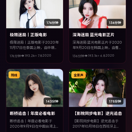
176分钟
136分钟
极限迷局丨正版电影
深海迷局 蓝光电影正片
极限迷局丨正版电影于2020年
深海迷局 蓝光电影正片于2020
11月17日在泰国上映，由毕赣执
年9月20日在韩国上映，由曹保
导，黄渤、邓超、孙俪、邱泽等
平执导，秦昊、易烊千玺、汤唯
2020
2020
👁
193.2
k
⭐
7.8
👁
193.1
k
⭐
6.8
176分钟
136分钟
主演。全片以悬疑类型为主线，
等主演。全片以冒险类型为主
在时代洪流与个体抉择之间，故
线，视听语言大胆实验，配乐与
事层层推进，节奏紧凑而不失细
场面调度为全片情绪推波助澜。
腻。
院线
全景声
143分钟
175分钟
断桥追击丨年度必看电影
【影院同步电影】逆光追击
断桥追击丨年度必看电影于
【影院同步电影】逆光追击于
2020年9月9日在中国台湾上
2017年10月18日在西班牙上
映，由奉俊昊执导，古天乐、赵
映，由郭帆执导，张译、刘亦