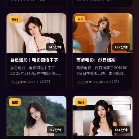
等主演。全片以科幻类型为主
乐、易烊千玺、梁朝伟等主演。
线，视听语言大胆实验，配乐与
全片以传记类型为主线，视听语
场面调度为全片情绪推波助澜。
言大胆实验，配乐与场面调度为
全片情绪推波助澜。
4K
院线
145分钟
127分钟
暮色迷局丨电影国语中字
高清电影：烈日档案
暮色迷局丨电影国语中字于
高清电影：烈日档案于2016年1
2025年5月8日在中国大陆上
月6日在美国上映，由宫崎骏执
映，由宁浩执导，杨紫琼、安藤
导，黄渤、赵又廷、周迅、马东
2025
2016
👁
7.6
k
⭐
9.4
👁
178.4
k
⭐
6.6
145分钟
127分钟
樱、周迅等主演。全片以传记类
锡等主演。全片以战争类型为主
型为主线，视听语言大胆实验，
线，在时代洪流与个体抉择之
配乐与场面调度为全片情绪推波
间，故事层层推进，节奏紧凑而
助澜。
不失细腻。
独播
高分
112分钟
134分钟