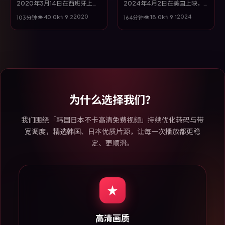
2020年3月14日在西班牙上
2024年4月2日在美国上映，
映，由刁亦男执导，木村拓哉、
由郭帆执导，黄政民、赵涛、刘
2020
2024
👁
40.0
k
⭐
9.2
👁
18.0
k
⭐
9.1
103分钟
164分钟
陈坤、胡歌、松坂桃李等主演。
青云、谭卓等主演。全片以奇幻
全片以战争类型为主线，改编自
类型为主线，视听语言大胆实
真实事件与社会议题，兼具娱乐
验，配乐与场面调度为全片情绪
性与思考空间。
推波助澜。
为什么选择我们？
我们围绕「韩国日本不卡高清免费视频」持续优化转码与带
宽调度，精选韩国、日本优质片源，让每一次播放都更稳
定、更顺滑。
高清画质