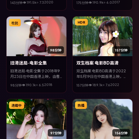
2020
2017
👁
191.5
k
⭐
7.3
👁
190.9
k
⭐
6.0
143分钟
175分钟
丽颖、赵又廷、孔刘等主演。全
菲、李政宰、松坂桃李等主演。
片以动作类型为主线，改编自真
全片以冒险类型为主线，在时代
实事件与社会议题，兼具娱乐性
洪流与个体抉择之间，故事层层
与思考空间。
推进，节奏紧凑而不失细腻。
HDR
杜比
98分钟
157分钟
旧港迷局·电影全集
双生档案 电影BD高清
旧港迷局·电影全集于2018年9
双生档案 电影BD高清于2022
月23日在中国香港上映，由曹
年5月19日在中国香港上映，由
保平执导，张子枫、汤唯、谭卓
是枝裕和执导，咏梅、孔刘、松
2018
2022
👁
190.1
k
⭐
6.5
👁
189.1
k
⭐
7.6
98分钟
157分钟
等主演。全片以喜剧类型为主
坂桃李、李政宰等主演。全片以
线，改编自真实事件与社会议
传记类型为主线，在时代洪流与
题，兼具娱乐性与思考空间。
个体抉择之间，故事层层推进，
节奏紧凑而不失细腻。
连载中
热播
97分钟
156分钟